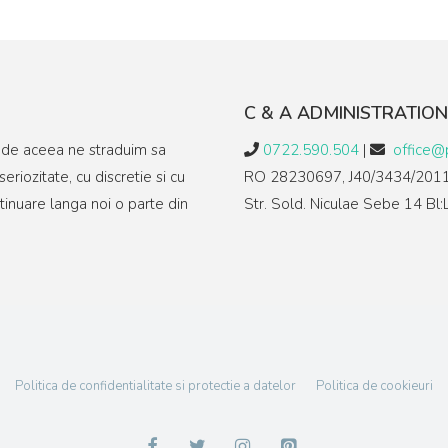
C & A ADMINISTRATION
, de aceea ne straduim sa
0722.590.504
|
office@p
eriozitate, cu discretie si cu
RO 28230697, J40/3434/201
inuare langa noi o parte din
Str. Sold. Niculae Sebe 14 Bl
Politica de confidentialitate si protectie a datelor
Politica de cookieuri