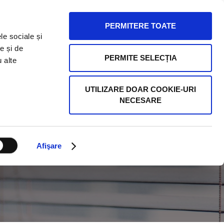
eteniicurateniei.ro
PERMITERE TOATE
le sociale și
e și de
CLIENTI
TARIFE
CONTACT
PERMITE SELECȚIA
u alte
UTILIZARE DOAR COOKIE-URI
NECESARE
Afişare