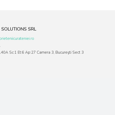
 SOLUTIONS SRL
rieteniicurateniei.ro
1
:L40A Sc:1 Et:6 Ap:27 Camera 3, Bucureşti Sect 3