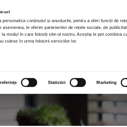
le de curatenie birouri in Bucuresti
0722.590.504
office@pri
ie-uri
personaliza conținutul și anunțurile, pentru a oferi funcții de rețe
De asemenea, le oferim partenerilor de rețele sociale, de publicitat
ACASA
DESPRE
SERVICII
e la modul în care folosiți site-ul nostru. Aceștia le pot combina c
u culese în urma folosirii serviciilor lor.
Contact
referinţe
Statistici
Marketing