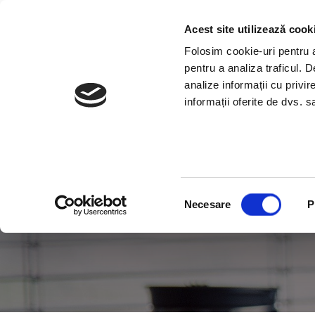
Sari
Servicii profesiona
la
Acest site utilizează cook
conținut
Folosim cookie-uri pentru a 
pentru a analiza traficul. 
analize informații cu privir
informații oferite de dvs. sa
Selecția
Necesare
P
consimțământului