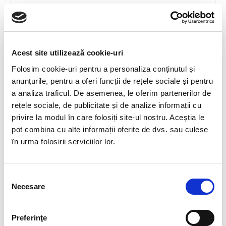
Hi, this is a comment.
To get started with moderating, editing, and
deleting comments, please visit the Comments
Acest site utilizează cookie-uri
screen in the dashboard.
Folosim cookie-uri pentru a personaliza conținutul și
Commenter avatars come from
Gravatar
.
anunțurile, pentru a oferi funcții de rețele sociale și pentru
a analiza traficul. De asemenea, le oferim partenerilor de
Răspunde
rețele sociale, de publicitate și de analize informații cu
privire la modul în care folosiți site-ul nostru. Aceștia le
pot combina cu alte informații oferite de dvs. sau culese
în urma folosirii serviciilor lor.
Lasă un comentariu
Selecția
C
Necesare
consimțământului
o
m
Preferinţe