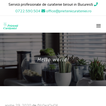
Sari
Servicii profesionale de curatenie birouri in Bucuresti
la
0722.590.504
office@prieteniicurateniei.ro
conținut
ME
Hello world!
aprilie 29, 2020
de
fYc0ezQy0X