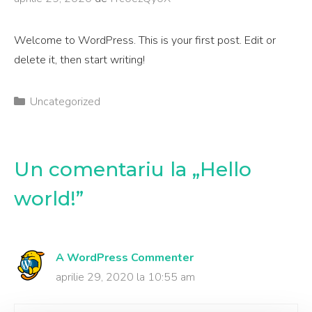
Welcome to WordPress. This is your first post. Edit or
delete it, then start writing!
C
Uncategorized
a
t
e
Un comentariu la „Hello
g
o
world!”
r
i
i
A WordPress Commenter
aprilie 29, 2020 la 10:55 am